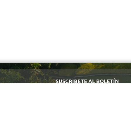
SUSCRIBETE AL BOLETÍN
Regístrate y recibe antes que nadie noti
Quiénes Somos