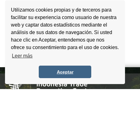
Utilizamos cookies propias y de terceros para
facilitar su experiencia como usuario de nuestra
web y captar datos estadísticos mediante el
análisis de sus datos de navegación. Si usted
hace clic en Aceptar, entendemos que nos
ofrece su consentimiento para el uso de cookies.
Leer más
Aceptar
Homero #1303. Local 4 Col. Palmas Polanco,
CDMX, C.P. 11540, Mexico
Tel. +52 (55) 5083 6055 / 56 / 57
info@itpccdmx.mx