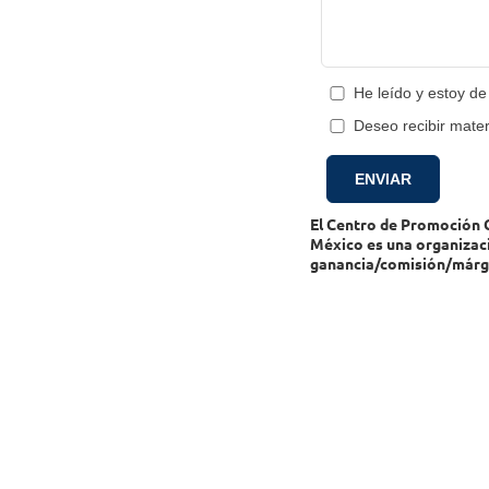
He leído y estoy d
Deseo recibir mater
El Centro de Promoción Co
México es una organizac
ganancia/comisión/márg