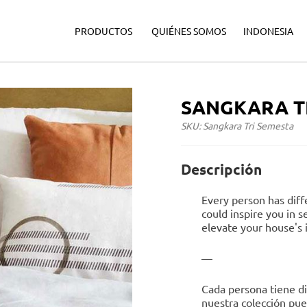
·
·
·
PRODUCTOS
QUIÉNES SOMOS
INDONESIA
SANGKARA T
SKU: Sangkara Tri Semesta
Descripción
Every person has diff
could inspire you in 
elevate your house's i
—
Cada persona tiene di
nuestra colección pued