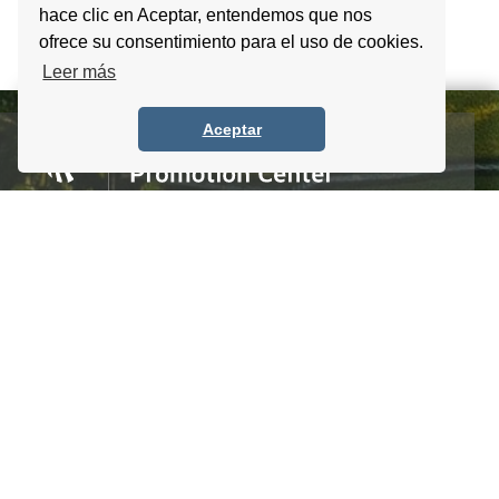
hace clic en Aceptar, entendemos que nos
ofrece su consentimiento para el uso de cookies.
Leer más
Aceptar
Homero #1303. Local 4 Col. Palmas Polanco,
CDMX, C.P. 11540, Mexico
Tel. +52 (55) 5083 6055 / 56 / 57
info@itpccdmx.mx
SUSCRIBETE AL BOLETÍN
Regístrate y recibe antes que nadie noticias y