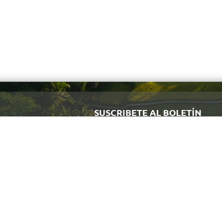
SUSCRIBETE AL BOLETÍN
Regístrate y recibe antes que nadie noti
Quiénes Somos
Indonesia
Trade Expo Indonesia