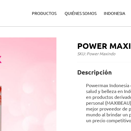
·
·
·
PRODUCTOS
QUIÉNES SOMOS
INDONESIA
POWER MAX
SKU: Power Maxindo
Descripción
Powermax Indonesia e
salud y belleza en In
en productos derivad
personal (MAXIBEAU)
mejor proveedor de pr
mundo al brindar un p
un precio competitivo