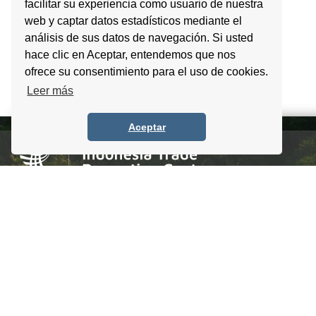
facilitar su experiencia como usuario de nuestra
web y captar datos estadísticos mediante el
análisis de sus datos de navegación. Si usted
hace clic en Aceptar, entendemos que nos
ofrece su consentimiento para el uso de cookies.
Leer más
Aceptar
Homero #1303. Local 4 Col. Palmas Polanco,
CDMX, C.P. 11540, Mexico
Tel. +52 (55) 5083 6055 / 56 / 57
info@itpccdmx.mx