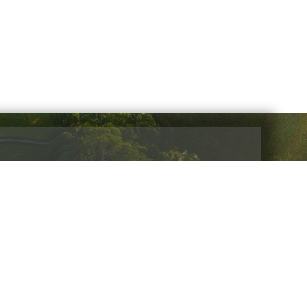
cias y promociones
Enviar
Galería Expos y Eventos
Galería Encuentros de Negocios
Videos Eventos