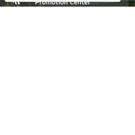
Homero #1303. Local 4 Col. Palmas Polanco,
CDMX, C.P. 11540, Mexico
Tel. +52 (55) 5083 6055 / 56 / 57
info@itpccdmx.mx
SUSCRIBETE AL BOLETÍN
Regístrate y recibe antes que nadie noticias y
promociones
Enviar