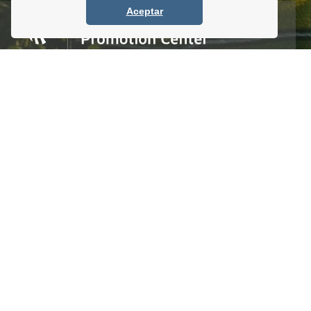
Aceptar
Homero #1303. Local 4 Col. Palmas Polanco,
CDMX, C.P. 11540, Mexico
Tel. +52 (55) 5083 6055 / 56 / 57
info@itpccdmx.mx
SUSCRIBETE AL BOLETÍN
Regístrate y recibe antes que nadie noticias y
promociones
Enviar