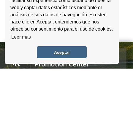
facilitar su experiencia como usuario de nuestra
web y captar datos estadísticos mediante el
análisis de sus datos de navegación. Si usted
hace clic en Aceptar, entendemos que nos
ofrece su consentimiento para el uso de cookies.
Leer más
Aceptar
Homero #1303. Local 4 Col. Palmas Polanco,
CDMX, C.P. 11540, Mexico
Tel. +52 (55) 5083 6055 / 56 / 57
info@itpccdmx.mx