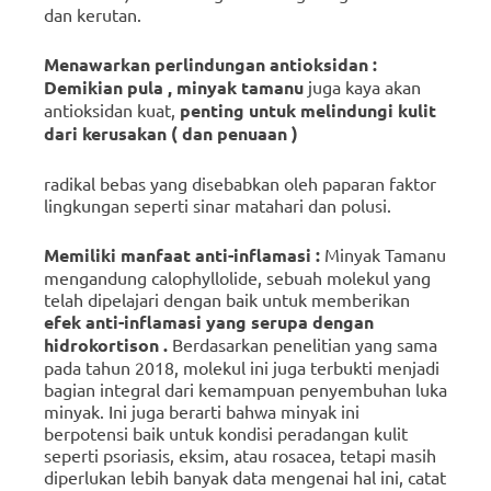
dan kerutan.
Menawarkan
perlindungan
antioksidan
:
Demikian
pula , minyak
tamanu
juga kaya akan
antioksidan kuat,
penting
untuk
melindungi
kulit
dari
kerusakan
(
dan
penuaan
)
radikal bebas yang disebabkan oleh paparan faktor
lingkungan seperti sinar matahari dan polusi.
Memiliki
manfaat
anti-inflamasi
:
Minyak Tamanu
mengandung calophyllolide, sebuah molekul yang
telah dipelajari dengan baik untuk memberikan
efek anti-inflamasi
yang
serupa
dengan
hidrokortison
.
Berdasarkan penelitian yang sama
pada tahun 2018, molekul ini juga terbukti menjadi
bagian integral dari kemampuan penyembuhan luka
minyak.
Ini juga berarti bahwa minyak ini
berpotensi baik untuk kondisi peradangan kulit
seperti psoriasis, eksim, atau rosacea, tetapi masih
diperlukan lebih banyak data mengenai hal ini, catat