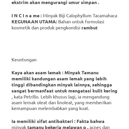
ekstrim
akan
mengurangi
umur
simpan
.
I
N
C
I
n
a
me
:
Minyak Biji Calophyllum Tacamahaca
KEGUNAAN UTAMA:
Bahan untuk formulasi
kosmetik dan produk pengkondisi
rambut
Keuntungan
Kaya akan
asam lemak
: Minyak
Tamanu
memiliki kandungan asam lemak yang lebih
tinggi dibandingkan minyak lainnya, sehingga
sangat bermanfaat untuk mengatasi
kulit
kering
, kata Petrillo.
Lebih khusus lagi, ia mengandung
asam lemak oleat dan linoleat, yang memberikan
kemampuan melembabkan yang kuat.
Ia
memiliki
sifat
antibakteri
:
Fakta
bahwa
minyak
tamanu
bekerja
melawan
p
.
acnes dan