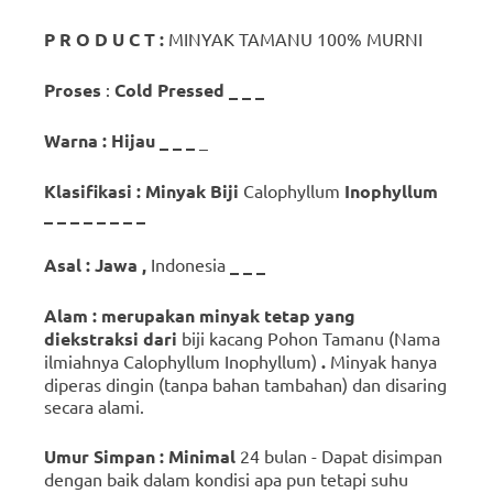
P
R
O
D
U
C
T
:
MINYAK TAMANU 100% MURNI
Proses
:
Cold
Pressed
_
_
_
Warna
:
Hijau
_
_
_
_
Klasifikasi
:
Minyak
Biji
Calophyllum
Inophyllum
_
_
_
_
_
_
_
_
Asal
:
Jawa
,
Indonesia
_
_
_
Alam
:
merupakan minyak
tetap yang
diekstraksi
dari
biji kacang Pohon Tamanu (Nama
ilmiahnya Calophyllum Inophyllum)
.
Minyak hanya
diperas dingin (tanpa bahan tambahan) dan disaring
secara alami.
Umur
Simpan
:
Minimal
24 bulan - Dapat disimpan
dengan baik dalam kondisi apa pun tetapi suhu