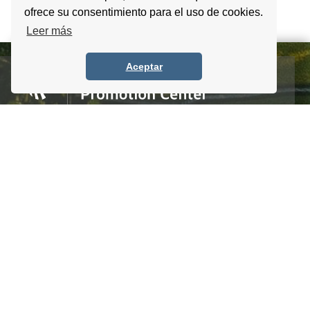
ofrece su consentimiento para el uso de cookies.
Leer más
Aceptar
Homero #1303. Local 4 Col. Palmas Polanco,
CDMX, C.P. 11540, Mexico
Tel. +52 (55) 5083 6055 / 56 / 57
info@itpccdmx.mx
SUSCRIBETE AL BOLETÍN
Regístrate y recibe antes que nadie noticias y
promociones