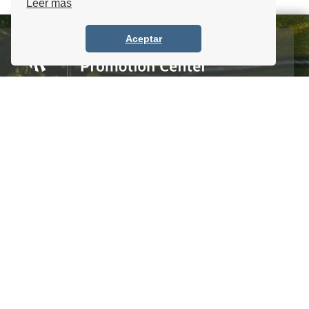
Leer más
Aceptar
Homero #1303. Local 4 Col. Palmas Polanco,
CDMX, C.P. 11540, Mexico
Tel. +52 (55) 5083 6055 / 56 / 57
info@itpccdmx.mx
SUSCRIBETE AL BOLETÍN
Regístrate y recibe antes que nadie noticias y
promociones