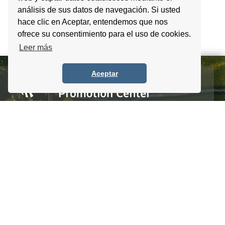
análisis de sus datos de navegación. Si usted
hace clic en Aceptar, entendemos que nos
ofrece su consentimiento para el uso de cookies.
Leer más
Aceptar
Homero #1303. Local 4 Col. Palmas Polanco,
CDMX, C.P. 11540, Mexico
Tel. +52 (55) 5083 6055 / 56 / 57
info@itpccdmx.mx
SUSCRIBETE AL BOLETÍN