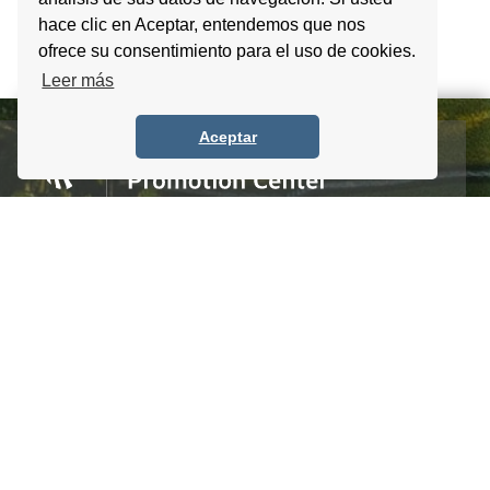
hace clic en Aceptar, entendemos que nos
ofrece su consentimiento para el uso de cookies.
Leer más
Aceptar
Homero #1303. Local 4 Col. Palmas Polanco,
CDMX, C.P. 11540, Mexico
Tel. +52 (55) 5083 6055 / 56 / 57
info@itpccdmx.mx
SUSCRIBETE AL BOLETÍN