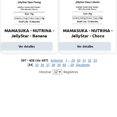
MAMASUKA - NUTRINA -
MAMASUKA - NUTRINA -
JellyStar - Banana
JellyStar - Choco
Ver detalles
Ver detalles
397 - 408 (de 697)
Anterior
1
...
29
30
31
32
33
[
34
]
35
36
37
38
39
40
...
59
Siguiente
Mostrar
Registros