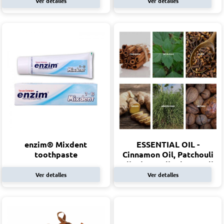
Ver detalles
Ver detalles
enzim® Mixdent
ESSENTIAL OIL -
toothpaste
Cinnamon Oil, Patchouli
Oil, Clove Oil, Ginger Oil,
Lemongrass Oil, Nutmeg
Ver detalles
Ver detalles
Oil