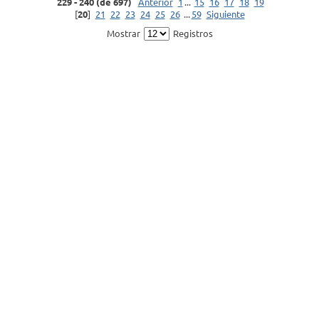
229 - 240 (de 697)
Anterior
1
...
15
16
17
18
19
[
20
]
21
22
23
24
25
26
...
59
Siguiente
Mostrar
Registros