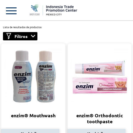
Lista de resultados de productos
Filtros
enzim® Mouthwash
enzim® Orthodontic
toothpaste